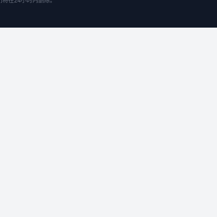
将在24小时内删除。