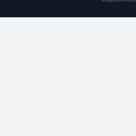
本站提供的所有视频