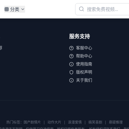
分类
服务支持
荐
客服中心
帮助中心
使用指南
版权声明
关于我们
热门标签：
国产剧情片
|
动作大片
|
浪漫爱情
|
搞笑喜剧
|
悬疑推理