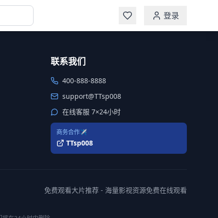
登录
联系我们
400-888-8888
support@TTsp008
在线客服 7×24小时
商务合作✈️
TTsp008
免费观看大片推荐 - 海量影视资源免费在线观看